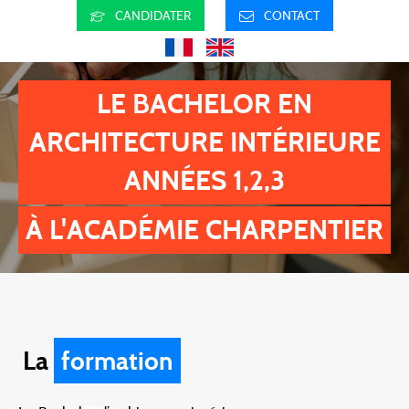
CANDIDATER
CONTACT
LE BACHELOR EN
ARCHITECTURE INTÉRIEURE
ANNÉES 1,2,3
À L'ACADÉMIE CHARPENTIER
La
formation